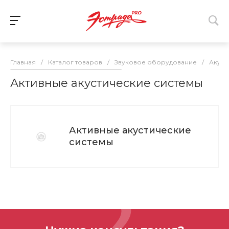
Главная
/
Каталог товаров
/
Звуковое оборудование
/
Акуст
Активные акустические системы
Активные акустические
системы