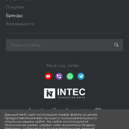
Покупки
Бренды
Возможности
Мы в соц. сетях
Данный веб-сайт использует cookie-файлы в целях
предоставления вам лучшего пользовательского
опыта на нашем сайте. На сайте используется
технология cookie, сервис web-аналитики Яндекс.
© 2026 ESTRADA PRO, Зарегистрированный товарный знак.
Метрика, собираются пользовательские данные.