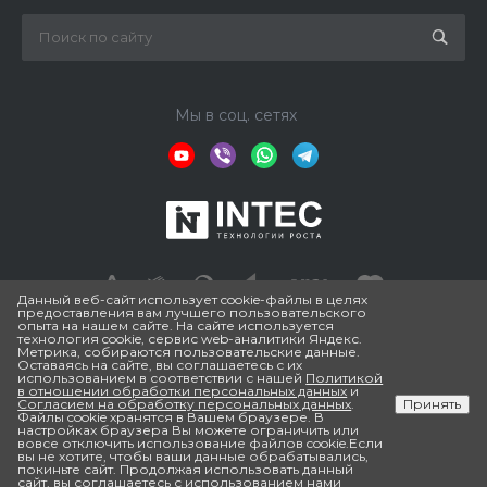
Мы в соц. сетях
Данный веб-сайт использует cookie-файлы в целях
предоставления вам лучшего пользовательского
опыта на нашем сайте. На сайте используется
технология cookie, сервис web-аналитики Яндекс.
© 2026 ESTRADA PRO, Зарегистрированный товарный знак.
Метрика, собираются пользовательские данные.
Все права защищены. Информация, размещенная на
Оставаясь на сайте, вы соглашаетесь с их
использованием в соответствии с нашей
Политикой
нашем сайте, а именно цена товара, комплектация и
в отношении обработки персональных данных
и
технические характеристики товаров, носит
Согласием на обработку персональных данных
.
Принять
Файлы cookie хранятся в Вашем браузере. В
информационный характер и не является публичной
настройках браузера Вы можете ограничить или
вовсе отключить использование файлов cookie.Если
офертой, (в связи с этим может изменяться без
вы не хотите, чтобы ваши данные обрабатывались,
предупреждения) определяемой положениями Статьи 437
покиньте сайт. Продолжая использовать данный
сайт, вы соглашаетесь с использованием нами
(2) Гражданского кодекса РФ