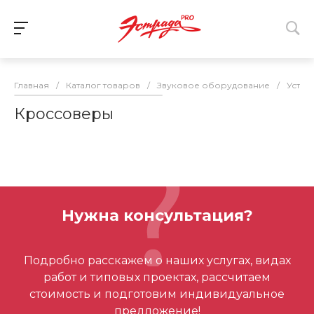
Главная
/
Каталог товаров
/
Звуковое оборудование
/
Устро
Кроссоверы
Нужна консультация?
Подробно расскажем о наших услугах, видах
работ и типовых проектах, рассчитаем
стоимость и подготовим индивидуальное
предложение!