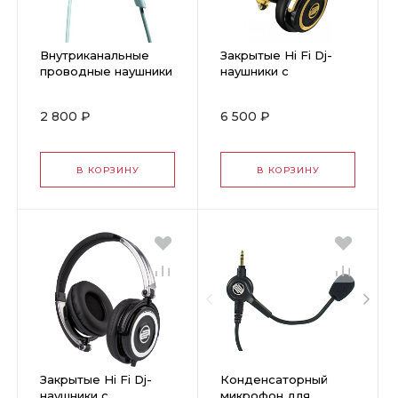
Внутриканальные
Закрытые Hi Fi Dj-
проводные наушники
наушники c
Reloop IN2EAR
встроенным
регулятором
2 800 ₽
6 500 ₽
громкости Reloop
RHP-5 GOLD RUSH
В КОРЗИНУ
В КОРЗИНУ
Закрытые Hi Fi Dj-
Конденсаторный
наушники c
микрофон для