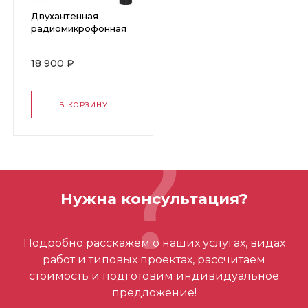
Двухантенная
радиомикрофонная
система с одним
ручным
18 900 ₽
микрофономи
Karsect KRU-161/KST-
6U
В КОРЗИНУ
Нужна консультация?
Подробно расскажем о наших услугах, видах
работ и типовых проектах, рассчитаем
стоимость и подготовим индивидуальное
предложение!