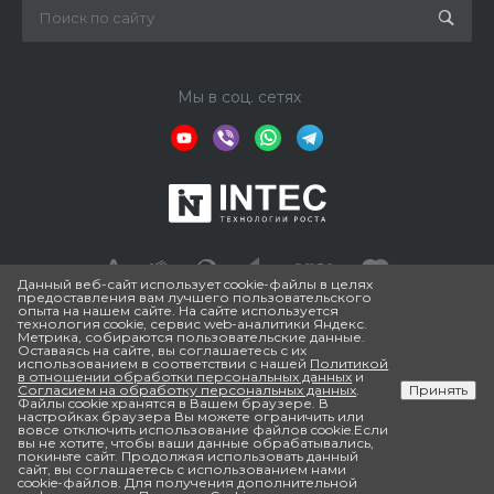
Мы в соц. сетях
Данный веб-сайт использует cookie-файлы в целях
предоставления вам лучшего пользовательского
опыта на нашем сайте. На сайте используется
технология cookie, сервис web-аналитики Яндекс.
© 2026 ESTRADA PRO, Зарегистрированный товарный знак.
Метрика, собираются пользовательские данные.
Все права защищены. Информация, размещенная на
Оставаясь на сайте, вы соглашаетесь с их
использованием в соответствии с нашей
Политикой
нашем сайте, а именно цена товара, комплектация и
в отношении обработки персональных данных
и
технические характеристики товаров, носит
Согласием на обработку персональных данных
.
Принять
Файлы cookie хранятся в Вашем браузере. В
информационный характер и не является публичной
настройках браузера Вы можете ограничить или
вовсе отключить использование файлов cookie.Если
офертой, (в связи с этим может изменяться без
вы не хотите, чтобы ваши данные обрабатывались,
предупреждения) определяемой положениями Статьи 437
покиньте сайт. Продолжая использовать данный
сайт, вы соглашаетесь с использованием нами
(2) Гражданского кодекса РФ
cookie-файлов. Для получения дополнительной
Главная
Кабинет
Корзина
Избранные
Сравнение